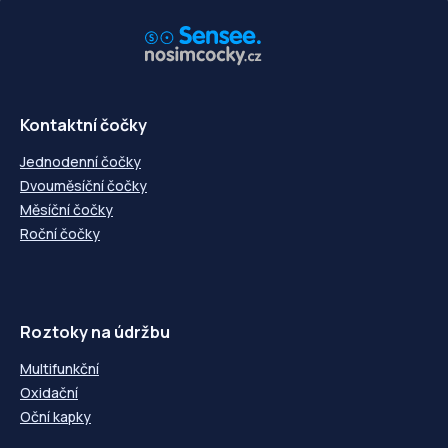
-6,00
---
-6,00
---
-6,50
---
-6,50
---
-7,00
---
-7,00
---
-7,25
---
-7,25
---
-7,50
---
-7,50
---
-7,75
---
-7,75
---
Kontaktní čočky
-8,00
---
-8,00
---
-8,25
---
-8,25
---
Jednodenní čočky
-8,50
---
-8,50
---
-8,75
---
-8,75
---
Dvouměsíční čočky
-9,00
---
-9,00
---
Měsíční čočky
Roční čočky
Roztoky na údržbu
Multifunkční
Oxidační
Oční kapky