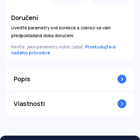
+2,00
+2,00
-2,25
-2,25
+2,25
+2,25
Doručení
-2,50
-2,50
+2,50
+2,50
Uveďte parametry své korekce a zobrazí se vám
-2,75
-2,75
předpokládaná doba doručení.
+2,75
+2,75
-3,00
-3,00
Nevíte, jaké parametry máte zadat.
Prostudujte si
+3,00
+3,00
našeho průvodce
-3,25
-3,25
+3,25
+3,25
-3,50
-3,50
+3,50
+3,50
-3,75
-3,75
Popis
+3,75
+3,75
-4,00
-4,00
+4,00
+4,00
-4,25
---
-4,25
---
Vlastnosti
-4,50
---
-4,50
---
-4,75
---
-4,75
---
-5,00
---
-5,00
---
-5,25
---
-5,25
---
-5,50
---
-5,50
---
-5,75
---
-5,75
---