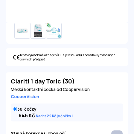
Tento výrobek má označení CE a je v souladu s požadavky evropských
právních předpisů
Clariti 1 day Toric (30)
Měkká kontaktní čočka od CooperVision
CooperVision
30
čočky
646
Kč
Nechť 22
Kč
je čočka
Stejná korekce u obou očí