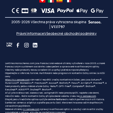
2005-2026 Všechna práva vyhrazena skupina
V1.1.1797
Právní informace
Všeobecné obchodní podmínky
Lentillesmoinscheres.com jsou francouzské webové stránky vytvořené v roce 2005, uznané
francouzským systémem sociálního zabezpečení a spravované kvalifikovanými optiky.
Všechny naše produkty nesou označení CE a splňují platné evropské předpisy.
Objednejte si sférické, torické, multifokální nebo progresivní kontaktní čočky online za nižší
ceny:
https://cz.sensee.com
vám nabízí největší značky kontaktních čoček, jako jsou SofLens®,
PureVision®, Biomedics®, FreshLook®, Acuvue®, Biofinity®, Focus®, Air Optix®, Proclear®, a
také produkty péče o měkké a tuhé čočky: ReNu®, OPTI-Free®, Complete®, Biotrue®,
EasySept®, AOSEPT®, OxySept®, Boston®...
Ať už jste krátkozrakí, dalekozrakí, astigmatičtí nebo presbyopičtí, najdete zde denní,
měsíční nebo... Roční kontaktní čočky přizpůsobené vašemu zraku na
cz.sensee.com
.
Stejně jako u tradičního optika využijte
online fakturaci
u našich partnerských sítí Kalixia,
Santéclair, almerys a Optilys a plaťte pouze tu část, která není hrazena vaším doplňkovým
zdravotním pojištěním.
Webové stránky
cz.sensee.com
spravují kvalifikovaní optici a zaručují vám kvalitní služby
srovnatelné s optikou, a to vše se skutečnými úsporami.