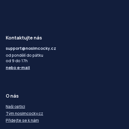
Kontaktujte nás
support@nosimcocky.cz
od pondělí do pátku
od 9 do 17h
nebo
e-mail
O nás
Naši optici
Tým nosimcocky.cz
Přidejte se k nám