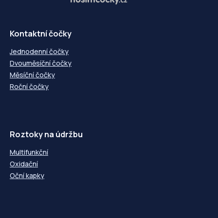
-4,75
-4,75
+4,75
+4,75
-5,00
-5,00
+5,00
+5,00
Kontaktní čočky
-5,25
---
-5,25
---
-5,50
-5,50
Jednodenní čočky
+5,50
+5,50
Dvouměsíční čočky
-5,75
---
-5,75
---
Měsíční čočky
-6,00
-6,00
Roční čočky
+6,00
+6,00
-6,50
-6,50
+6,50
+6,50
-7,00
-7,00
+7,00
+7,00
-7,50
-7,50
Roztoky na údržbu
+7,50
+7,50
-8,00
-8,00
Multifunkční
+8,00
+8,00
Oxidační
-8,50
---
-8,50
---
Oční kapky
-9,00
---
-9,00
---
-9,50
---
-9,50
---
-10,00
---
-10,00
---
-10,50
---
-10,50
---
-11,00
---
-11,00
---