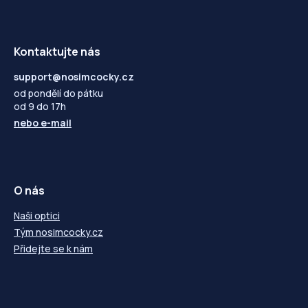
-11,50
---
-11,50
---
-12,00
---
-12,00
---
Kontaktujte nás
support@nosimcocky.cz
od pondělí do pátku
od 9 do 17h
nebo
e-mail
O nás
Naši optici
Tým nosimcocky.cz
Přidejte se k nám