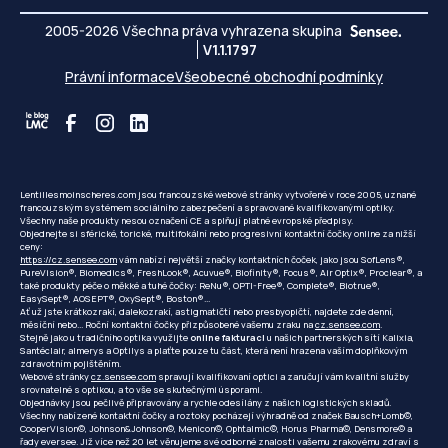
2005-2026 Všechna práva vyhrazena skupina
V1.1.1797
Právní informace
Všeobecné obchodní podmínky
Lentillesmoinscheres.com jsou francouzské webové stránky vytvořené v roce 2005, uznané
francouzským systémem sociálního zabezpečení a spravované kvalifikovanými optiky.
Všechny naše produkty nesou označení CE a splňují platné evropské předpisy.
Objednejte si sférické, torické, multifokální nebo progresivní kontaktní čočky online za nižší
ceny:
https://cz.sensee.com
vám nabízí největší značky kontaktních čoček, jako jsou SofLens®,
PureVision®, Biomedics®, FreshLook®, Acuvue®, Biofinity®, Focus®, Air Optix®, Proclear®, a
také produkty péče o měkké a tuhé čočky: ReNu®, OPTI-Free®, Complete®, Biotrue®,
EasySept®, AOSEPT®, OxySept®, Boston®...
Ať už jste krátkozrakí, dalekozrakí, astigmatičtí nebo presbyopičtí, najdete zde denní,
měsíční nebo... Roční kontaktní čočky přizpůsobené vašemu zraku na
cz.sensee.com
.
Stejně jako u tradičního optika využijte
online fakturaci
u našich partnerských sítí Kalixia,
Santéclair, almerys a Optilys a plaťte pouze tu část, která není hrazena vaším doplňkovým
zdravotním pojištěním.
Webové stránky
cz.sensee.com
spravují kvalifikovaní optici a zaručují vám kvalitní služby
srovnatelné s optikou, a to vše se skutečnými úsporami.
Objednávky jsou pečlivě připravovány a rychle odesílány z našich logistických skladů.
Všechny nabízené kontaktní čočky a roztoky pocházejí výhradně od značek Bausch+Lomb©,
CooperVision©, Johnson&Johnson©, Menicon©, Ophtalmic©, Horus Pharma©, Densmore© a
řady eversee. Již více než 20 let věnujeme své odborné znalosti vašemu zrakovému zdraví s