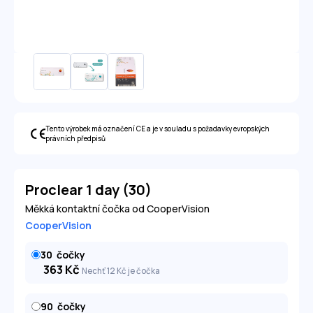
Tento výrobek má označení CE a je v souladu s požadavky evropských
právních předpisů
Proclear 1 day (30)
Měkká kontaktní čočka od CooperVision
CooperVision
30
čočky
363
Kč
Nechť 12
Kč
je čočka
90
čočky