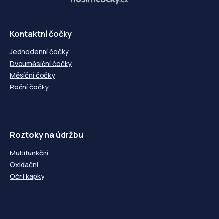
-5,75
---
-5,75
---
-6,00
---
-6,00
---
-6,50
---
-6,50
---
-7,00
---
-7,00
---
Kontaktní čočky
-7,50
---
-7,50
---
-8,00
---
-8,00
---
Jednodenní čočky
-8,50
---
-8,50
---
Dvouměsíční čočky
-9,00
---
-9,00
---
Měsíční čočky
-9,50
---
-9,50
---
Roční čočky
-10,00
---
-10,00
---
Roztoky na údržbu
Multifunkční
Oxidační
Oční kapky