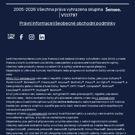
2005-2026 Všechna práva vyhrazena skupina
V1.1.1797
Právní informace
Všeobecné obchodní podmínky
Lentillesmoinscheres.com jsou francouzské webové stránky vytvořené v roce 2005, uznané
francouzským systémem sociálního zabezpečení a spravované kvalifikovanými optiky.
Všechny naše produkty nesou označení CE a splňují platné evropské předpisy.
Objednejte si sférické, torické, multifokální nebo progresivní kontaktní čočky online za nižší
ceny:
https://cz.sensee.com
vám nabízí největší značky kontaktních čoček, jako jsou SofLens®,
PureVision®, Biomedics®, FreshLook®, Acuvue®, Biofinity®, Focus®, Air Optix®, Proclear®, a
také produkty péče o měkké a tuhé čočky: ReNu®, OPTI-Free®, Complete®, Biotrue®,
EasySept®, AOSEPT®, OxySept®, Boston®...
Ať už jste krátkozrakí, dalekozrakí, astigmatičtí nebo presbyopičtí, najdete zde denní,
měsíční nebo... Roční kontaktní čočky přizpůsobené vašemu zraku na
cz.sensee.com
.
Stejně jako u tradičního optika využijte
online fakturaci
u našich partnerských sítí Kalixia,
Santéclair, almerys a Optilys a plaťte pouze tu část, která není hrazena vaším doplňkovým
zdravotním pojištěním.
Webové stránky
cz.sensee.com
spravují kvalifikovaní optici a zaručují vám kvalitní služby
srovnatelné s optikou, a to vše se skutečnými úsporami.
Objednávky jsou pečlivě připravovány a rychle odesílány z našich logistických skladů.
Všechny nabízené kontaktní čočky a roztoky pocházejí výhradně od značek Bausch+Lomb©,
CooperVision©, Johnson&Johnson©, Menicon©, Ophtalmic©, Horus Pharma©, Densmore© a
řady eversee. Již více než 20 let věnujeme své odborné znalosti vašemu zrakovému zdraví s