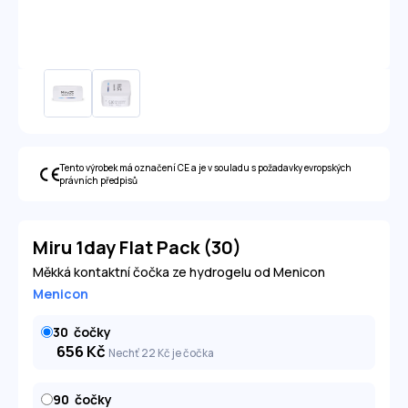
Tento výrobek má označení CE a je v souladu s požadavky evropských
právních předpisů
Miru 1day Flat Pack (30)
Měkká kontaktní čočka ze hydrogelu od Menicon
Menicon
30
čočky
656
Kč
Nechť 22
Kč
je čočka
90
čočky