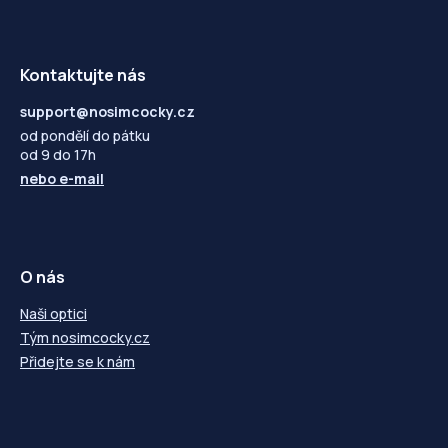
Kontaktujte nás
support@nosimcocky.cz
od pondělí do pátku
od 9 do 17h
nebo
e-mail
O nás
Naši optici
Tým nosimcocky.cz
Přidejte se k nám