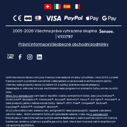
2005-2026 Všechna práva vyhrazena skupina
V1.1.1797
Právní informace
Všeobecné obchodní podmínky
Lentillesmoinscheres.com jsou francouzské webové stránky vytvořené v roce 2005, uznané
francouzským systémem sociálního zabezpečení a spravované kvalifikovanými optiky.
Všechny naše produkty nesou označení CE a splňují platné evropské předpisy.
Objednejte si sférické, torické, multifokální nebo progresivní kontaktní čočky online za nižší
ceny:
https://cz.sensee.com
vám nabízí největší značky kontaktních čoček, jako jsou SofLens®,
PureVision®, Biomedics®, FreshLook®, Acuvue®, Biofinity®, Focus®, Air Optix®, Proclear®, a
také produkty péče o měkké a tuhé čočky: ReNu®, OPTI-Free®, Complete®, Biotrue®,
EasySept®, AOSEPT®, OxySept®, Boston®...
Ať už jste krátkozrakí, dalekozrakí, astigmatičtí nebo presbyopičtí, najdete zde denní,
měsíční nebo... Roční kontaktní čočky přizpůsobené vašemu zraku na
cz.sensee.com
.
Stejně jako u tradičního optika využijte
online fakturaci
u našich partnerských sítí Kalixia,
Santéclair, almerys a Optilys a plaťte pouze tu část, která není hrazena vaším doplňkovým
zdravotním pojištěním.