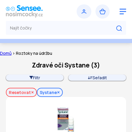
Domů
> Roztoky na údržbu
Zdravé oči Systane
(
3
)
Filtr
Seřadit
Resetovat
Systane