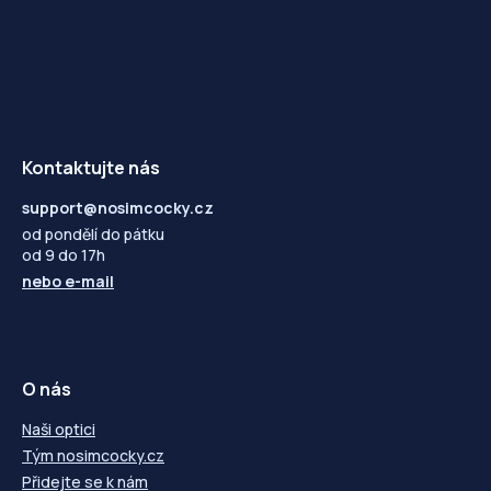
Kontaktujte nás
support@nosimcocky.cz
od pondělí do pátku
od 9 do 17h
nebo
e-mail
O nás
Naši optici
Tým nosimcocky.cz
Přidejte se k nám