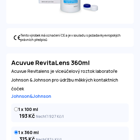
Tento výrobek má označení CE a je v souladu s požadavky evropských
právních předpisů
Acuvue RevitaLens 360ml
Acuvue Revitalens je víceúčelový roztok laboratoře
Johnson & Johnson pro údržbu měkkých kontaktních
čoček
Johnson&Johnson
1 x 100 ml
193
Kč
Nechť 1 927
Kč
/l
1 x 360 ml
315
Kč
Nechť 874
Kč
/l