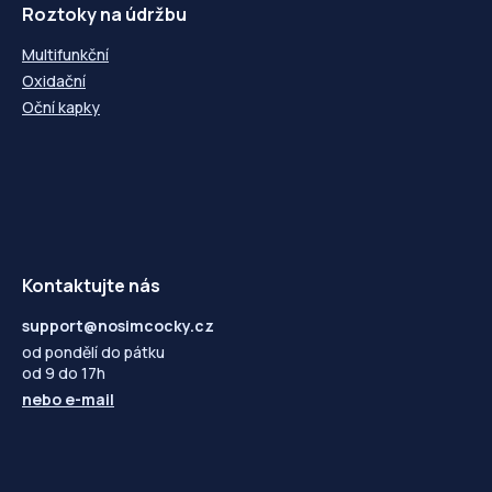
Roztoky na údržbu
Multifunkční
Oxidační
Oční kapky
Kontaktujte nás
support@nosimcocky.cz
od pondělí do pátku
od 9 do 17h
nebo
e-mail