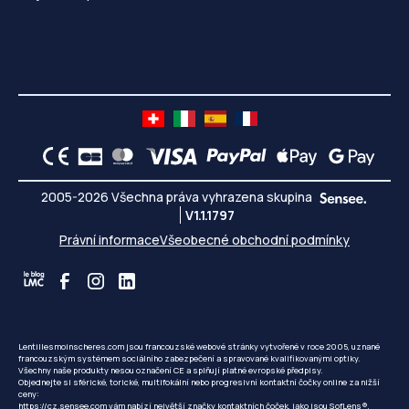
2005-2026 Všechna práva vyhrazena skupina
V1.1.1797
Právní informace
Všeobecné obchodní podmínky
Lentillesmoinscheres.com jsou francouzské webové stránky vytvořené v roce 2005, uznané
francouzským systémem sociálního zabezpečení a spravované kvalifikovanými optiky.
Všechny naše produkty nesou označení CE a splňují platné evropské předpisy.
Objednejte si sférické, torické, multifokální nebo progresivní kontaktní čočky online za nižší
ceny:
https://cz.sensee.com
vám nabízí největší značky kontaktních čoček, jako jsou SofLens®,