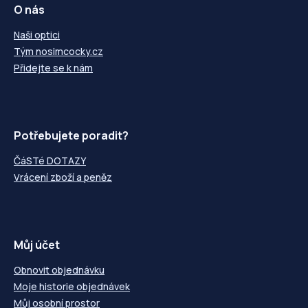
O nás
Naši optici
Tým nosimcocky.cz
Přidejte se k nám
Potřebujete poradit?
ČáSTé DOTAZY
Vrácení zboží a peněz
Můj účet
Obnovit objednávku
Moje historie objednávek
Můj osobní prostor