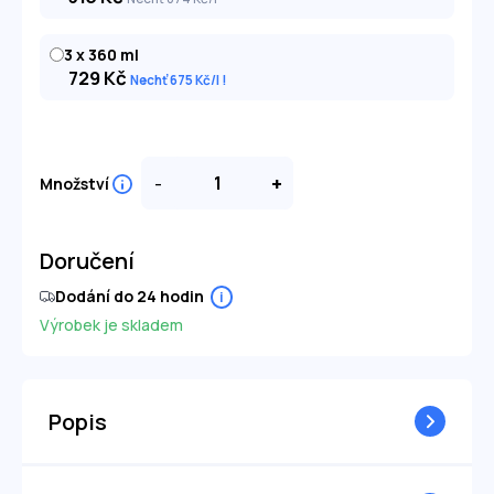
3 x 360 ml
729
Kč
Nechť 675
Kč
/l
-
+
Množství
Doručení
Dodání do 24 hodin
i
Výrobek je skladem
Popis