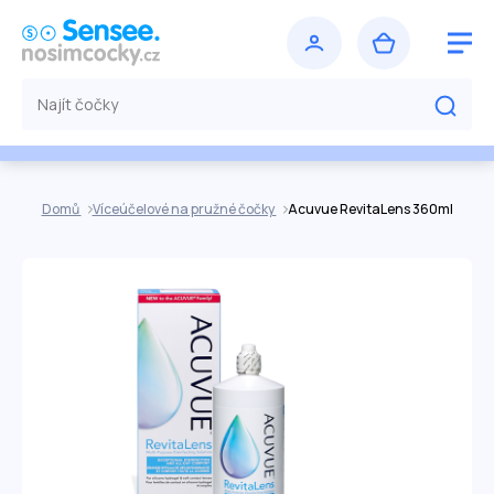
Domů
Víceúčelové na pružné čočky
Acuvue RevitaLens 360ml