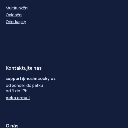
Multifunkční
Oxidační
Oční kapky
Kontaktujte nás
support@nosimcocky.cz
od pondělí do pátku
od 9 do 17h
nebo
e-mail
O nás