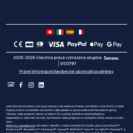
2005-2026 Všechna práva vyhrazena skupina
V1.1.1797
Právní informace
Všeobecné obchodní podmínky
Lentillesmoinscheres.com jsou francouzské webové stránky vytvořené v roce 2005, uznané
francouzským systémem sociálního zabezpečení a spravované kvalifikovanými optiky.
Všechny naše produkty nesou označení CE a splňují platné evropské předpisy.
Objednejte si sférické, torické, multifokální nebo progresivní kontaktní čočky online za nižší
ceny:
https://cz.sensee.com
vám nabízí největší značky kontaktních čoček, jako jsou SofLens®,
PureVision®, Biomedics®, FreshLook®, Acuvue®, Biofinity®, Focus®, Air Optix®, Proclear®, a