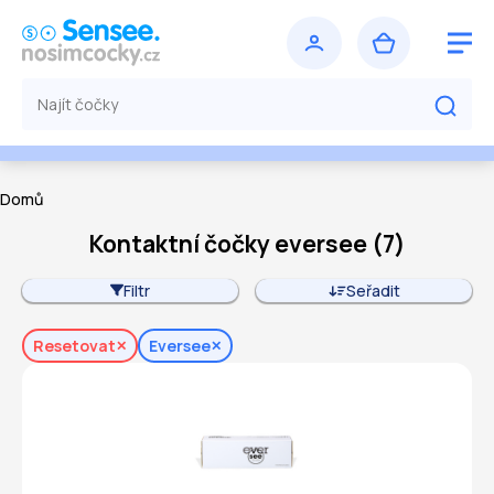
Domů
Kontaktní čočky eversee
(
7
)
Filtr
Seřadit
Resetovat
Eversee