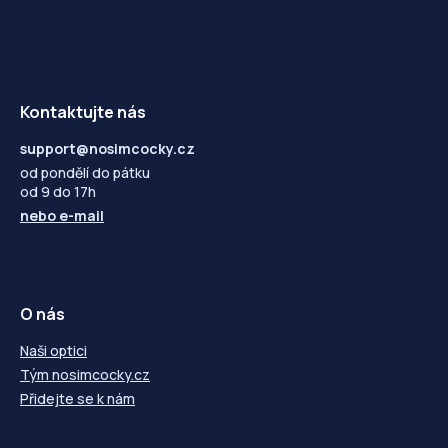
Kontaktujte nás
support@nosimcocky.cz
od pondělí do pátku
od 9 do 17h
nebo
e-mail
O nás
Naši optici
Tým nosimcocky.cz
Přidejte se k nám