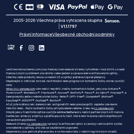
2005-2026 Všechna práva vyhrazena skupina
V1.1.1797
Právní informace
Všeobecné obchodní podmínky
Lentillesmoinscheres.com jsou francouzské webové stránky vytvořené v roce 2005, uznané
francouzským systémem sociálního zabezpečení a spravované kvalifikovanými optiky.
Všechny naše produkty nesou označení CE a splňují platné evropské předpisy.
Objednejte si sférické, torické, multifokální nebo progresivní kontaktní čočky online za nižší
ceny:
https://cz.sensee.com
vám nabízí největší značky kontaktních čoček, jako jsou SofLens®,
PureVision®, Biomedics®, FreshLook®, Acuvue®, Biofinity®, Focus®, Air Optix®, Proclear®, a
také produkty péče o měkké a tuhé čočky: ReNu®, OPTI-Free®, Complete®, Biotrue®,
EasySept®, AOSEPT®, OxySept®, Boston®...
Ať už jste krátkozrakí, dalekozrakí, astigmatičtí nebo presbyopičtí, najdete zde denní,
měsíční nebo... Roční kontaktní čočky přizpůsobené vašemu zraku na
cz.sensee.com
.
Stejně jako u tradičního optika využijte
online fakturaci
u našich partnerských sítí Kalixia,
Santéclair, almerys a Optilys a plaťte pouze tu část, která není hrazena vaším doplňkovým
zdravotním pojištěním.
Webové stránky
cz.sensee.com
spravují kvalifikovaní optici a zaručují vám kvalitní služby
srovnatelné s optikou, a to vše se skutečnými úsporami.
Objednávky jsou pečlivě připravovány a rychle odesílány z našich logistických skladů.