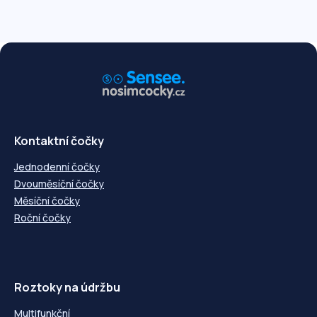
-5,00
---
-5,00
---
-5,25
---
-5,25
---
-5,50
---
-5,50
---
-5,75
---
-5,75
---
-6,00
---
-6,00
---
-6,50
---
-6,50
---
-7,00
---
-7,00
---
-7,50
---
-7,50
---
-8,00
---
-8,00
---
Kontaktní čočky
Jednodenní čočky
Dvouměsíční čočky
Měsíční čočky
Roční čočky
Roztoky na údržbu
Multifunkční