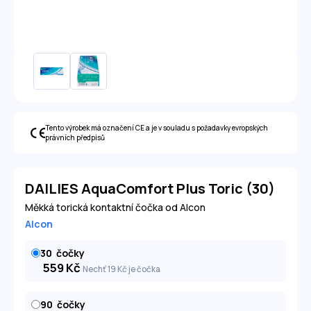
Tento výrobek má označení CE a je v souladu s požadavky evropských
právních předpisů
DAILIES AquaComfort Plus Toric (30)
Měkká torická kontaktní čočka od Alcon
Alcon
30
čočky
559
Kč
Nechť 19
Kč
je čočka
90
čočky