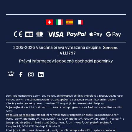
2005-2026 Všechna práva vyhrazena skupina
V1.1.1797
Právní informace
Všeobecné obchodní podmínky
Lentillesmoinscheres.com jsou francouzské webové stránky vytvořené v roce 2005, uznané
francouzským systémem sociálního zabezpečení a spravované kvalifikovanými optiky.
Všechny naše produkty nesou označení CE a splňují platné evropské předpisy.
Objednejte si sférické, torické, multifokální nebo progresivní kontaktní čočky online za nižší
ceny:
https://cz.sensee.com
vám nabízí největší značky kontaktních čoček, jako jsou SofLens®,
PureVision®, Biomedics®, FreshLook®, Acuvue®, Biofinity®, Focus®, Air Optix®, Proclear®, a
také produkty péče o měkké a tuhé čočky: ReNu®, OPTI-Free®, Complete®, Biotrue®,
EasySept®, AOSEPT®, OxySept®, Boston®...
Ať už jste krátkozrakí, dalekozrakí, astigmatičtí nebo presbyopičtí, najdete zde denní,