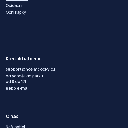
Oxidační
Oční kapky
Kontaktujte nás
support@nosimcocky.cz
od pondělí do pátku
od 9 do 17h
nebo
e-mail
O nás
Naši optici