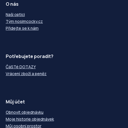
O nás
Naši optici
Tým nosimcocky.cz
Přidejte se k nám
Potřebujete poradit?
ČáSTé DOTAZY
Vrácení zboží a peněz
Můj účet
Obnovit objednávku
Moje historie objednávek
Můj osobní prostor