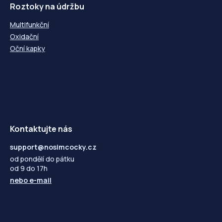
Roztoky na údržbu
Multifunkční
Oxidační
Oční kapky
Kontaktujte nás
support@nosimcocky.cz
od pondělí do pátku
od 9 do 17h
nebo
e-mail