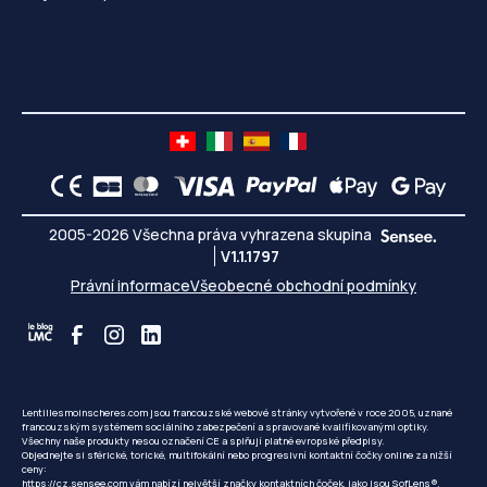
2005-2026 Všechna práva vyhrazena skupina
V1.1.1797
Právní informace
Všeobecné obchodní podmínky
Lentillesmoinscheres.com jsou francouzské webové stránky vytvořené v roce 2005, uznané
francouzským systémem sociálního zabezpečení a spravované kvalifikovanými optiky.
Všechny naše produkty nesou označení CE a splňují platné evropské předpisy.
Objednejte si sférické, torické, multifokální nebo progresivní kontaktní čočky online za nižší
ceny:
https://cz.sensee.com
vám nabízí největší značky kontaktních čoček, jako jsou SofLens®,