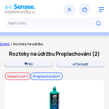
Domů
> Roztoky na údržbu
Roztoky na údržbu Proplachování
(
2
)
Filtr
Seřadit
Resetovat
Proplachování