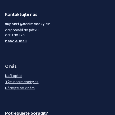
Kontaktujte nás
support@nosimcocky.cz
od pondělí do pátku
od 9 do 17h
nebo
e-mail
O nás
Naši optici
Tým nosimcocky.cz
Přidejte se k nám
Potřebujete poradit?