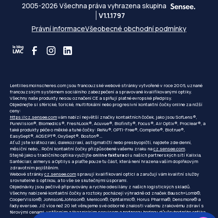
2005-2026 Všechna práva vyhrazena skupina
V1.1.1797
Právní informace
Všeobecné obchodní podmínky
Lentillesmoinscheres.com jsou francouzské webové stránky vytvořené v roce 2005, uznané
francouzským systémem sociálního zabezpečení a spravované kvalifikovanými optiky.
Všechny naše produkty nesou označení CE a splňují platné evropské předpisy.
Objednejte si sférické, torické, multifokální nebo progresivní kontaktní čočky online za nižší
ceny:
https://cz.sensee.com
vám nabízí největší značky kontaktních čoček, jako jsou SofLens®,
PureVision®, Biomedics®, FreshLook®, Acuvue®, Biofinity®, Focus®, Air Optix®, Proclear®, a
také produkty péče o měkké a tuhé čočky: ReNu®, OPTI-Free®, Complete®, Biotrue®,
EasySept®, AOSEPT®, OxySept®, Boston®...
Ať už jste krátkozrakí, dalekozrakí, astigmatičtí nebo presbyopičtí, najdete zde denní,
měsíční nebo... Roční kontaktní čočky přizpůsobené vašemu zraku na
cz.sensee.com
.
Stejně jako u tradičního optika využijte
online fakturaci
u našich partnerských sítí Kalixia,
Santéclair, almerys a Optilys a plaťte pouze tu část, která není hrazena vaším doplňkovým
zdravotním pojištěním.
Webové stránky
cz.sensee.com
spravují kvalifikovaní optici a zaručují vám kvalitní služby
srovnatelné s optikou, a to vše se skutečnými úsporami.
Objednávky jsou pečlivě připravovány a rychle odesílány z našich logistických skladů.
Všechny nabízené kontaktní čočky a roztoky pocházejí výhradně od značek Bausch+Lomb©,
CooperVision©, Johnson&Johnson©, Menicon©, Ophtalmic©, Horus Pharma©, Densmore© a
řady eversee. Již více než 20 let věnujeme své odborné znalosti vašemu zrakovému zdraví s
férovými cenami, vstřícným zákaznickým servisem a podporou hodnou důvěryhodného optika.