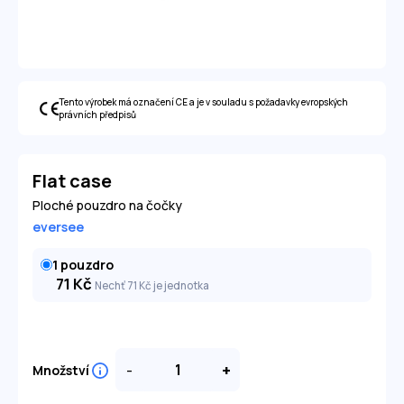
Tento výrobek má označení CE a je v souladu s požadavky evropských
právních předpisů
Flat case
Ploché pouzdro na čočky
eversee
1 pouzdro
71
Kč
Nechť 71
Kč
je jednotka
-
+
Množství