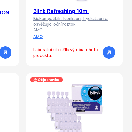
Blink Refreshing 10ml
TION
Biokompatibilní lubrikační, hydratační a
osvěžující oční roztok
AMO
AMO
Laboratoř ukončila výrobu tohoto
produktu.
Objednávka