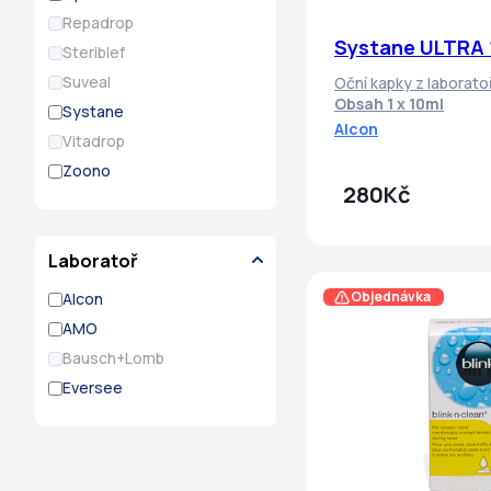
Repadrop
Systane ULTRA 
Steriblef
Suveal
Oční kapky z laborat
Obsah 1 x 10ml
Systane
Alcon
Vitadrop
Zoono
280Kč
Laboratoř
Objednávka
Alcon
AMO
Bausch+Lomb
Eversee