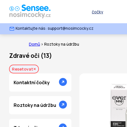
čočky
Kontaktujte nás: support@nosimcocky.cz
Domů
> Roztoky na údržbu
Zdravé oči
(
13
)
Resetovat
Kontaktní čočky
Roztoky na údržbu