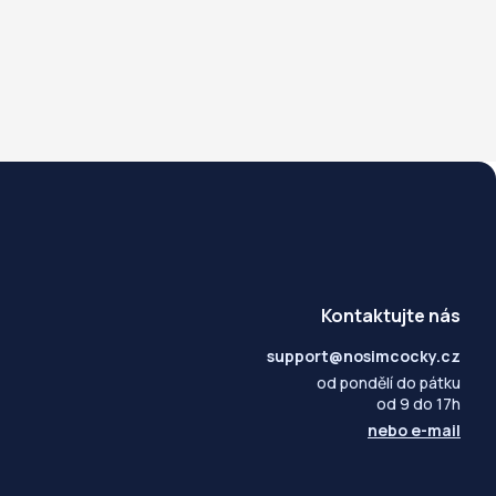
Kontaktujte nás
support@nosimcocky.cz
od pondělí do pátku
od 9 do 17h
nebo
e-mail