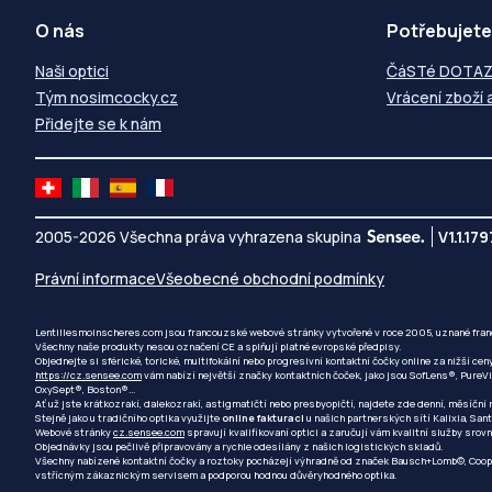
O nás
Potřebujete
Naši optici
ČáSTé DOTA
Tým nosimcocky.cz
Vrácení zboží 
Přidejte se k nám
2005-2026 Všechna práva vyhrazena skupina
V1.1.179
Právní informace
Všeobecné obchodní podmínky
Lentillesmoinscheres.com jsou francouzské webové stránky vytvořené v roce 2005, uznané fra
Všechny naše produkty nesou označení CE a splňují platné evropské předpisy.
Objednejte si sférické, torické, multifokální nebo progresivní kontaktní čočky online za nižší cen
https://cz.sensee.com
vám nabízí největší značky kontaktních čoček, jako jsou SofLens®, PureV
OxySept®, Boston®...
Ať už jste krátkozrakí, dalekozrakí, astigmatičtí nebo presbyopičtí, najdete zde denní, měsíční
Stejně jako u tradičního optika využijte
online fakturaci
u našich partnerských sítí Kalixia, San
Webové stránky
cz.sensee.com
spravují kvalifikovaní optici a zaručují vám kvalitní služby srov
Objednávky jsou pečlivě připravovány a rychle odesílány z našich logistických skladů.
Všechny nabízené kontaktní čočky a roztoky pocházejí výhradně od značek Bausch+Lomb©, Coop
vstřícným zákaznickým servisem a podporou hodnou důvěryhodného optika.