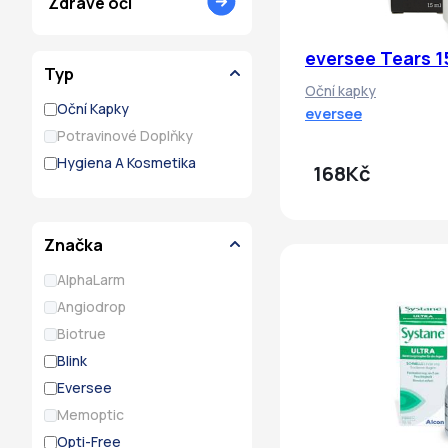
Zdravé oči
eversee Tears 1
Typ
Oční kapky
Oční Kapky
eversee
Potravinové Doplňky
Hygiena A Kosmetika
168Kč
Značka
AlphaLarm
Angiodrop
Biotrue
Blink
Eversee
Memoptic
Opti-Free