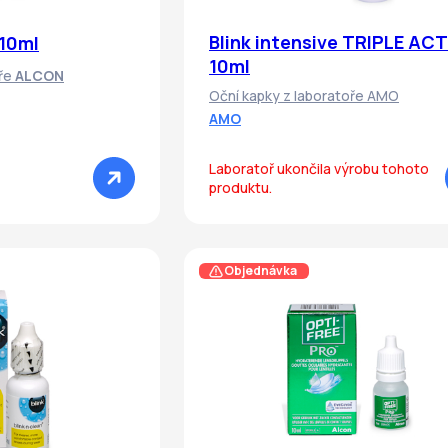
Blink intensive TRIPLE AC
10ml
10ml
oře
ALCON
Oční kapky z laboratoře AMO
AMO
Laboratoř ukončila výrobu tohoto
produktu.
Objednávka