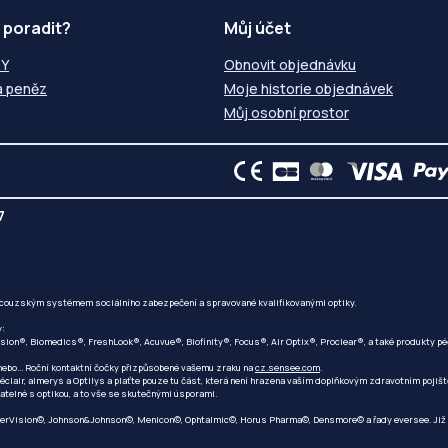
 poradit?
Můj účet
ZY
Obnovit objednávku
a peněz
Moje historie objednávek
Můj osobní prostor
7
ncouzským systémem sociálního zabezpečení a spravované kvalifikovanými optiky.
y:
ision®, Biomedics®, FreshLook®, Acuvue®, Biofinity®, Focus®, Air Optix®, Proclear®, a také produkty
 nebo... Roční kontaktní čočky přizpůsobené vašemu zraku na
cz.sensee.com
.
téclair, almerys a Optilys a plaťte pouze tu část, která není hrazena vaším doplňkovým zdravotním pojiš
natelné s optikou, a to vše se skutečnými úsporami.
erVision©, Johnson&Johnson©, Menicon©, Ophtalmic©, Horus Pharma©, Densmore© a řady eversee. Již v