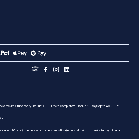
 péče o měkké a tuhé čočky: ReNu®, OPTI-Free®, Complete®, Biotrue®, EasySept®, AOSEPT®,
těním.
íce než 20 let věnujeme své odborné znalosti vašemu zrakovému zdraví s férovými cenami,