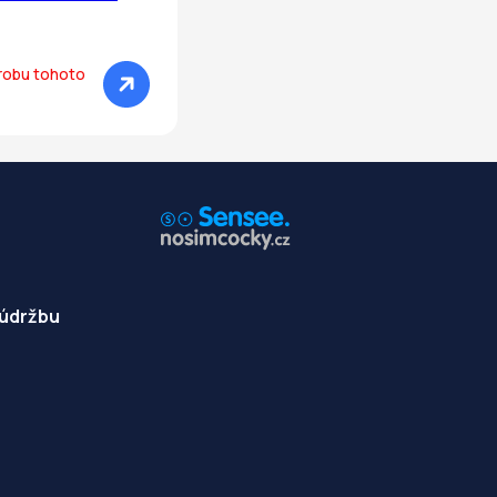
ýrobu tohoto
 údržbu