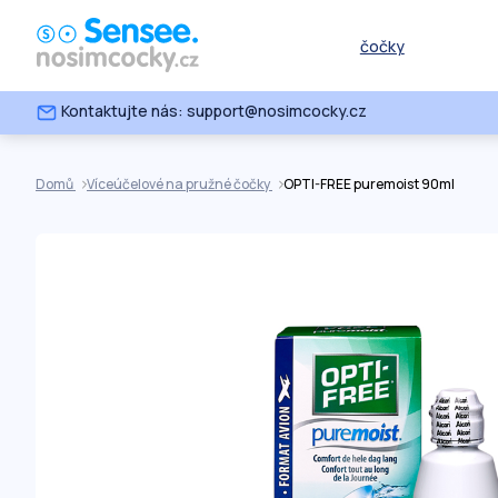
čočky
Kontaktujte nás: support@nosimcocky.cz
Domů
Víceúčelové na pružné čočky
OPTI-FREE puremoist 90ml