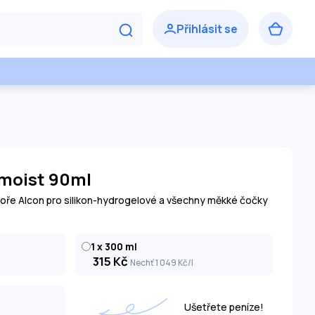
moist 90ml
toře Alcon pro silikon-hydrogelové a všechny měkké čočky
1 x 300 ml
315
Kč
Nechť 1 049
Kč
/l
Ušetřete peníze!