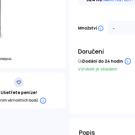
-
Množství
Doručení
předpisů
Dodání do 24 hodin
i
Výrobek je skladem
Ušetřete peníze!
áním věrnostních bodů
Popis