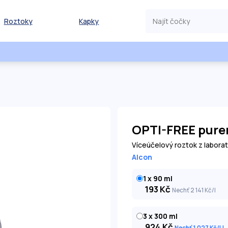
Roztoky
Kapky
OPTI-FREE pure
Víceúčelový roztok z labora
Alcon
1 x 90 ml
193
Kč
Nechť 2 141
Kč
/l
3 x 300 ml
924
Kč
Nechť 1 027
Kč
/l