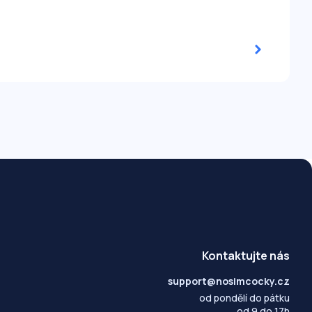
Kontaktujte nás
support@nosimcocky.cz
od pondělí do pátku
od 9 do 17h