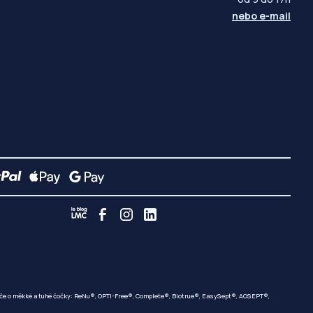
nebo
e-mail
 péče o měkké a tuhé čočky: ReNu®, OPTI-Free®, Complete®, Biotrue®, EasySept®, AOSEPT®,