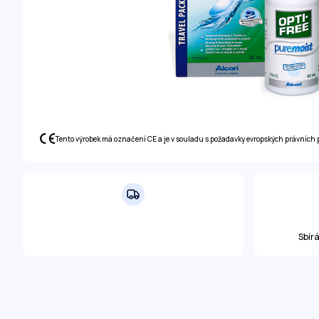
Tento výrobek má označení CE a je v souladu s požadavky evropských právních 
Sbír