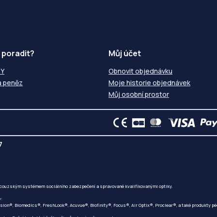
 poradit?
Můj účet
ZY
Obnovit objednávku
a peněz
Moje historie objednávek
Můj osobní prostor
7
ncouzským systémem sociálního zabezpečení a spravované kvalifikovanými optiky.
y:
ision®, Biomedics®, FreshLook®, Acuvue®, Biofinity®, Focus®, Air Optix®, Proclear®, a také produkty