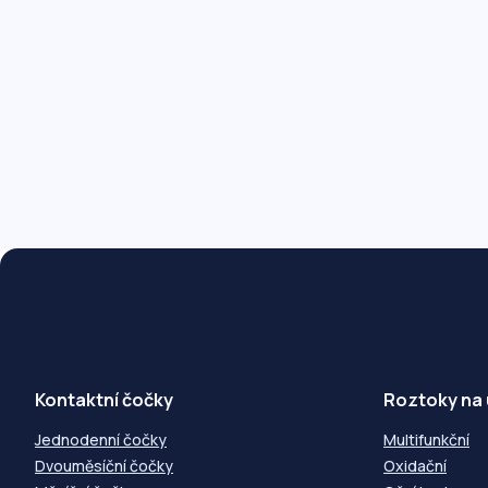
Kontaktní čočky
Roztoky na
Jednodenní čočky
Multifunkční
Dvouměsíční čočky
Oxidační