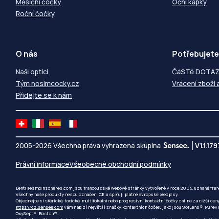
Měsíční čočky
Oční kapky
Roční čočky
O nás
Potřebujete
Naši optici
ČáSTé DOTA
Tým nosimcocky.cz
Vrácení zboží 
Přidejte se k nám
2005-2026 Všechna práva vyhrazena skupina
V1.1.179
Právní informace
Všeobecné obchodní podmínky
Lentillesmoinscheres.com jsou francouzské webové stránky vytvořené v roce 2005, uznané fra
Všechny naše produkty nesou označení CE a splňují platné evropské předpisy.
Objednejte si sférické, torické, multifokální nebo progresivní kontaktní čočky online za nižší cen
https://cz.sensee.com
vám nabízí největší značky kontaktních čoček, jako jsou SofLens®, PureV
OxySept®, Boston®...