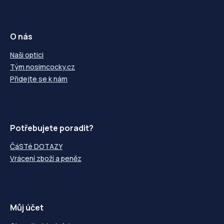
O nás
Naši optici
Tým nosimcocky.cz
Přidejte se k nám
Potřebujete poradit?
ČáSTé DOTAZY
Vrácení zboží a peněz
Můj účet