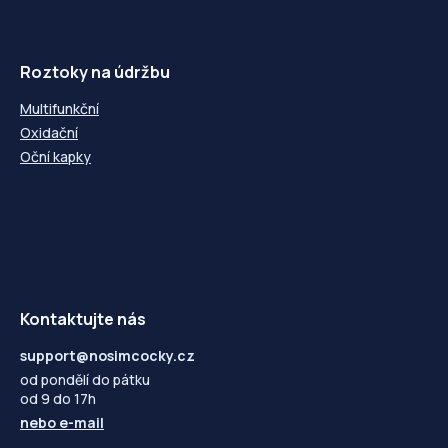
Roztoky na údržbu
Multifunkční
Oxidační
Oční kapky
Kontaktujte nás
support@nosimcocky.cz
od pondělí do pátku
od 9 do 17h
nebo
e-mail