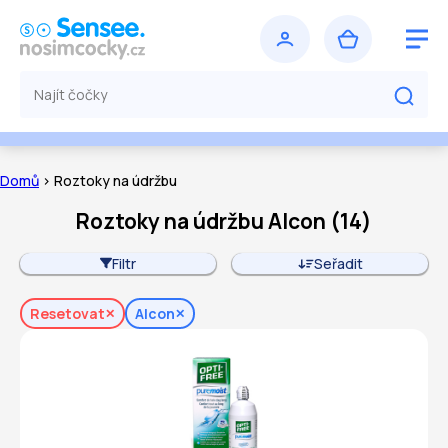
Domů
> Roztoky na údržbu
Roztoky na údržbu Alcon
(
14
)
Filtr
Seřadit
Resetovat
Alcon