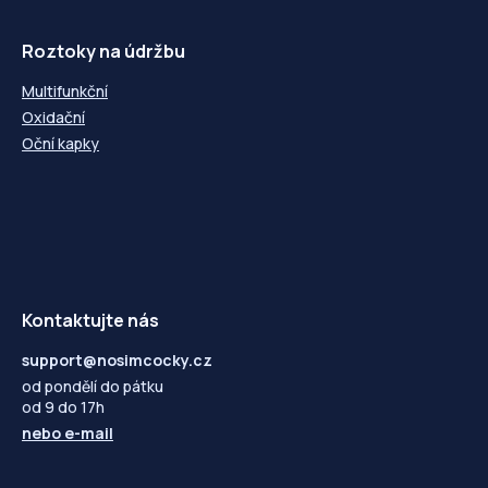
Roztoky na údržbu
Multifunkční
Oxidační
Oční kapky
Kontaktujte nás
support@nosimcocky.cz
od pondělí do pátku
od 9 do 17h
nebo
e-mail