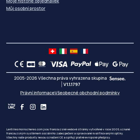
Moje historie objednávek
Můj osobní prostor
2005-2026 Všechna práva vyhrazena skupina
V1.1.1797
Právní informace
Všeobecné obchodní podmínky
Lentillesmoinscheres.com jsou francouzské webové stránky vytvořené v roce 2005, uznané
francouzským systémem sociálního zabezpečení a spravované kvalifikovanými optiky.
Všechny naše produkty nesou označení CE a splňují platné evropské předpisy.