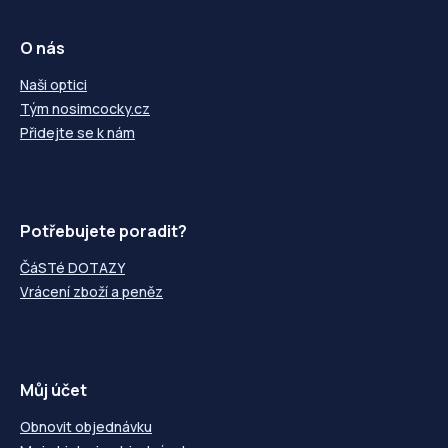
O nás
Naši optici
Tým nosimcocky.cz
Přidejte se k nám
Potřebujete poradit?
ČáSTé DOTAZY
Vrácení zboží a peněz
Můj účet
Obnovit objednávku