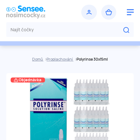
Domů
Proplachování
Polyrinse 30x15ml
Objednávka