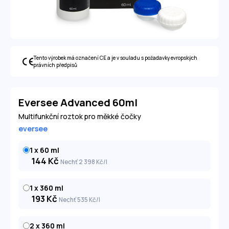
Tento výrobek má označení CE a je v souladu s požadavky evropských
právních předpisů
Eversee Advanced 60ml
Multifunkční roztok pro měkké čočky
eversee
1 x 60 ml
144
Kč
Nechť 2 398
Kč
/l
1 x 360 ml
193
Kč
Nechť 535
Kč
/l
2 x 360 ml