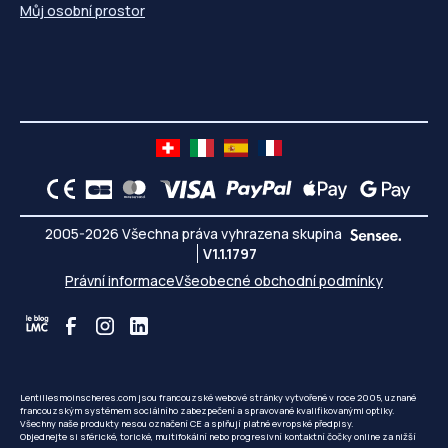
Můj osobní prostor
2005-2026 Všechna práva vyhrazena skupina
V1.1.1797
Právní informace
Všeobecné obchodní podmínky
Lentillesmoinscheres.com jsou francouzské webové stránky vytvořené v roce 2005, uznané
francouzským systémem sociálního zabezpečení a spravované kvalifikovanými optiky.
Všechny naše produkty nesou označení CE a splňují platné evropské předpisy.
Objednejte si sférické, torické, multifokální nebo progresivní kontaktní čočky online za nižší