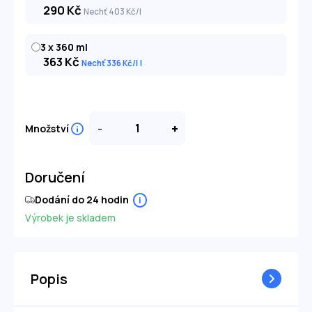
290
Kč
Nechť 403
Kč
/l
3 x 360 ml
363
Kč
Nechť 336
Kč
/l
-
+
Množství
Doručení
Dodání do 24 hodin
i
Výrobek je skladem
Popis