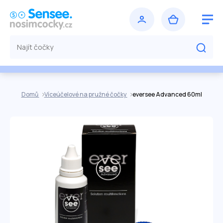
Domů
Víceúčelové na pružné čočky
eversee Advanced 60ml