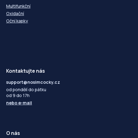
Multifunkční
Oxidační
Oční kapky
Kontaktujte nás
support@nosimcocky.cz
od pondělí do pátku
od 9 do 17h
nebo
e-mail
O nás