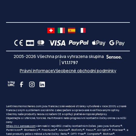
2005-2026 Všechna práva vyhrazena skupina
V1.1.1797
Právní informace
Všeobecné obchodní podmínky
Lentillesmoinscheres.com jsou francouzské webové stránky vytvořené v roce 2005, uznané
francouzským systémem sociálního zabezpečení a spravované kvalifikovanými optiky.
Všechny naše produkty nesou označení CE a splňují platné evropské předpisy.
Objednejte si sférické, torické, multifokální nebo progresivní kontaktní čočky online za nižší
ceny:
https://cz.sensee.com
vám nabízí největší značky kontaktních čoček, jako jsou SofLens®,
PureVision®, Biomedics®, FreshLook®, Acuvue®, Biofinity®, Focus®, Air Optix®, Proclear®, a
také produkty péče o měkké a tuhé čočky: ReNu®, OPTI-Free®, Complete®, Biotrue®,