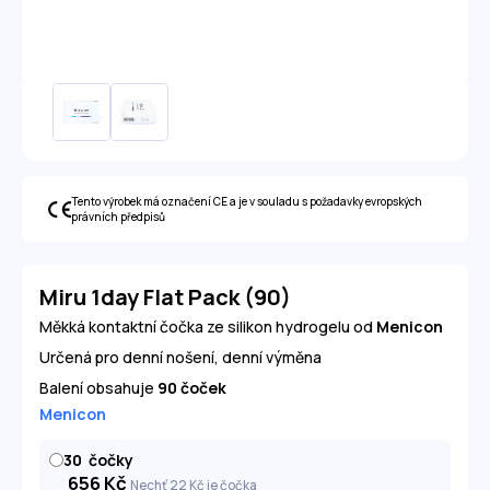
Tento výrobek má označení CE a je v souladu s požadavky evropských
právních předpisů
Miru 1day Flat Pack (90)
Měkká kontaktní čočka ze silikon hydrogelu od
Menicon
Určená pro denní nošení, denní výměna
Balení obsahuje
90 čoček
Menicon
30
čočky
656
Kč
Nechť 22
Kč
je čočka