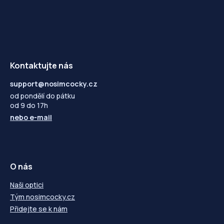
Kontaktujte nás
support@nosimcocky.cz
od pondělí do pátku
od 9 do 17h
nebo
e-mail
O nás
Naši optici
Tým nosimcocky.cz
Přidejte se k nám