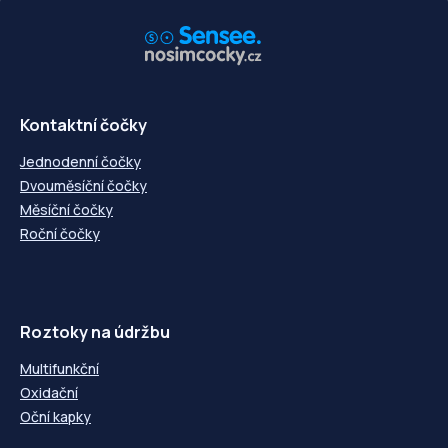
-5,00
---
-5,00
---
-5,25
---
-5,25
---
-5,50
---
-5,50
---
-5,75
---
-5,75
---
-6,00
---
-6,00
---
-6,50
---
-6,50
---
-7,00
---
-7,00
---
Kontaktní čočky
-7,50
---
-7,50
---
-8,00
---
-8,00
---
Jednodenní čočky
-8,50
---
-8,50
---
Dvouměsíční čočky
-9,00
---
-9,00
---
Měsíční čočky
-9,50
---
-9,50
---
Roční čočky
-10,00
---
-10,00
---
Roztoky na údržbu
Multifunkční
Oxidační
Oční kapky