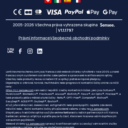
2005-2026 Všechna práva vyhrazena skupina
V1.1.1797
Právní informace
Všeobecné obchodní podmínky
Lentillesmoinscheres.com jsou francouzské webové stránky vytvořené v roce 2005, uznané
francouzským systémem sociálního zabezpečení a spravované kvalifikovanými optiky.
Všechny naše produkty nesou označení CE a splňují platné evropské předpisy.
Objednejte si sférické, torické, multifokální nebo progresivní kontaktní čočky online za nižší
ceny:
https://cz.sensee.com
vám nabízí největší značky kontaktních čoček, jako jsou SofLens®,
PureVision®, Biomedics®, FreshLook®, Acuvue®, Biofinity®, Focus®, Air Optix®, Proclear®, a
také produkty péče o měkké a tuhé čočky: ReNu®, OPTI-Free®, Complete®, Biotrue®,
EasySept®, AOSEPT®, OxySept®, Boston®...
Ať už jste krátkozrakí, dalekozrakí, astigmatičtí nebo presbyopičtí, najdete zde denní,
měsíční nebo... Roční kontaktní čočky přizpůsobené vašemu zraku na
cz.sensee.com
.
Stejně jako u tradičního optika využijte
online fakturaci
u našich partnerských sítí Kalixia,
Santéclair, almerys a Optilys a plaťte pouze tu část, která není hrazena vaším doplňkovým
zdravotním pojištěním.
Webové stránky
cz.sensee.com
spravují kvalifikovaní optici a zaručují vám kvalitní služby
srovnatelné s optikou, a to vše se skutečnými úsporami.