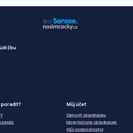
 údržbu
 poradit?
Můj účet
ZY
Obnovit objednávku
a peněz
Moje historie objednávek
Můj osobní prostor