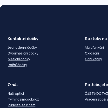
Kontaktní čočky
Roztoky na
Jednodenní čočky
Multifunkční
Dvouměsíční čočky
Oxidační
Měsíční čočky
Oční kapky
Roční čočky
O nás
Potřebujete
Naši optici
ČáSTé DOTA
Tým nosimcocky.cz
Vrácení zboží 
Přidejte se k nám