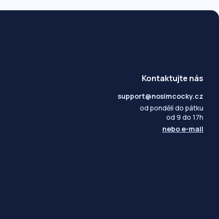
Kontaktujte nás
support@nosimcocky.cz
od pondělí do pátku
od 9 do 17h
nebo
e-mail