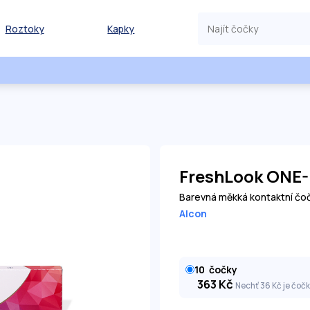
Roztoky
Kapky
FreshLook ONE-
Barevná měkká kontaktní čo
Alcon
10
čočky
363
Kč
Nechť 36
Kč
je čoč