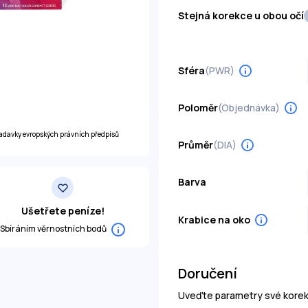
Stejná korekce u obou očí
Sféra
(PWR)
Poloměr
(Objednávka)
žadavky evropských právních předpisů
Průměr
(DIA)
Barva
Ušetřete peníze!
Krabice na oko
Sbíráním věrnostních bodů
Doručení
Uveďte parametry své korek