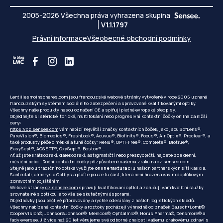
2005-2026 Všechna práva vyhrazena skupina
V1.1.1797
Právní informace
Všeobecné obchodní podmínky
Lentillesmoinscheres.com jsou francouzské webové stránky vytvořené v roce 2005, uznané
francouzským systémem sociálního zabezpečení a spravované kvalifikovanými optiky.
Všechny naše produkty nesou označení CE a splňují platné evropské předpisy.
Objednejte si sférické, torické, multifokální nebo progresivní kontaktní čočky online za nižší
ceny:
https://cz.sensee.com
vám nabízí největší značky kontaktních čoček, jako jsou SofLens®,
PureVision®, Biomedics®, FreshLook®, Acuvue®, Biofinity®, Focus®, Air Optix®, Proclear®, a
také produkty péče o měkké a tuhé čočky: ReNu®, OPTI-Free®, Complete®, Biotrue®,
EasySept®, AOSEPT®, OxySept®, Boston®...
Ať už jste krátkozrakí, dalekozrakí, astigmatičtí nebo presbyopičtí, najdete zde denní,
měsíční nebo... Roční kontaktní čočky přizpůsobené vašemu zraku na
cz.sensee.com
.
Stejně jako u tradičního optika využijte
online fakturaci
u našich partnerských sítí Kalixia,
Santéclair, almerys a Optilys a plaťte pouze tu část, která není hrazena vaším doplňkovým
zdravotním pojištěním.
Webové stránky
cz.sensee.com
spravují kvalifikovaní optici a zaručují vám kvalitní služby
srovnatelné s optikou, a to vše se skutečnými úsporami.
Objednávky jsou pečlivě připravovány a rychle odesílány z našich logistických skladů.
Všechny nabízené kontaktní čočky a roztoky pocházejí výhradně od značek Bausch+Lomb©,
CooperVision©, Johnson&Johnson©, Menicon©, Ophtalmic©, Horus Pharma©, Densmore© a
řady eversee. Již více než 20 let věnujeme své odborné znalosti vašemu zrakovému zdraví s