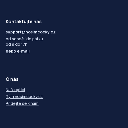
-11,50
---
-11,50
---
-12,00
---
-12,00
---
Kontaktujte nás
support@nosimcocky.cz
od pondělí do pátku
od 9 do 17h
nebo
e-mail
O nás
Naši optici
Tým nosimcocky.cz
Přidejte se k nám