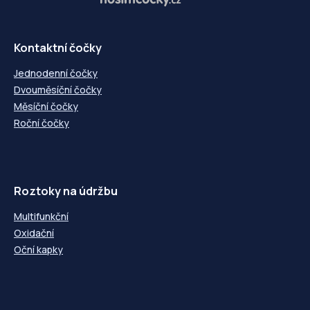
-5,00
-5,00
+5,00
+5,00
-5,25
-5,25
+5,25
+5,25
Kontaktní čočky
-5,50
-5,50
+5,50
+5,50
Jednodenní čočky
-5,75
-5,75
Dvouměsíční čočky
+5,75
+5,75
Měsíční čočky
-6,00
-6,00
Roční čočky
+6,00
+6,00
-6,50
-6,50
+6,50
+6,50
-7,00
-7,00
+7,00
+7,00
-7,50
-7,50
Roztoky na údržbu
+7,50
+7,50
-8,00
-8,00
Multifunkční
+8,00
+8,00
Oxidační
-8,50
---
-8,50
---
Oční kapky
-9,00
---
-9,00
---
-9,50
---
-9,50
---
-10,00
---
-10,00
---
-10,50
---
-10,50
---
-11,00
---
-11,00
---