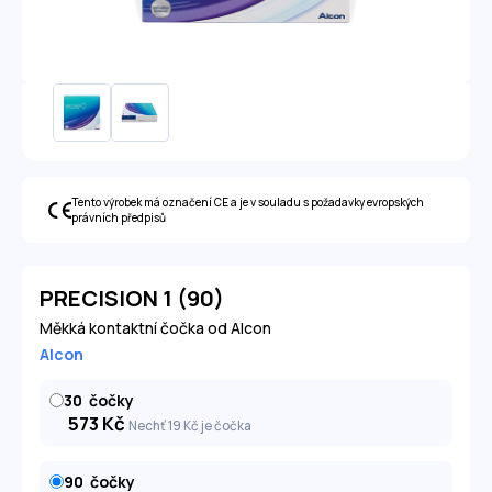
Tento výrobek má označení CE a je v souladu s požadavky evropských
právních předpisů
PRECISION 1 (90)
Měkká kontaktní čočka od Alcon
Alcon
30
čočky
573
Kč
Nechť 19
Kč
je čočka
90
čočky