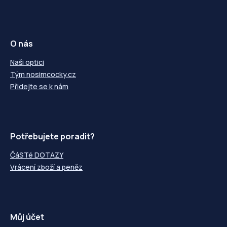
O nás
Naši optici
Tým nosimcocky.cz
Přidejte se k nám
Potřebujete poradit?
ČáSTé DOTAZY
Vrácení zboží a peněz
Můj účet