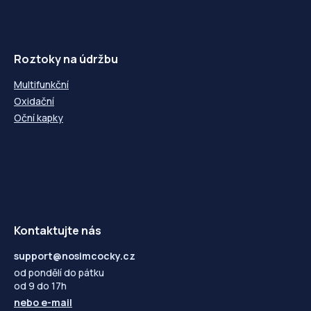
Roztoky na údržbu
Multifunkční
Oxidační
Oční kapky
Kontaktujte nás
support@nosimcocky.cz
od pondělí do pátku
od 9 do 17h
nebo
e-mail