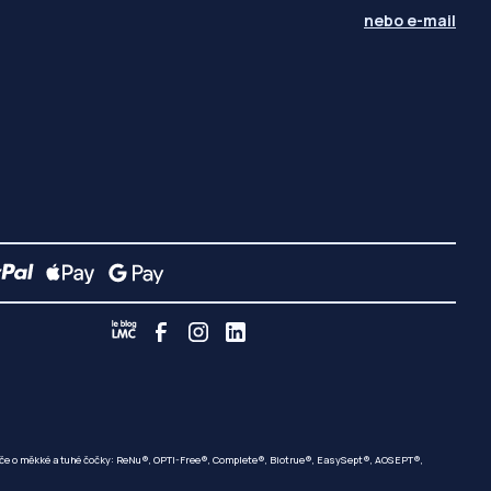
nebo
e-mail
 péče o měkké a tuhé čočky: ReNu®, OPTI-Free®, Complete®, Biotrue®, EasySept®, AOSEPT®,