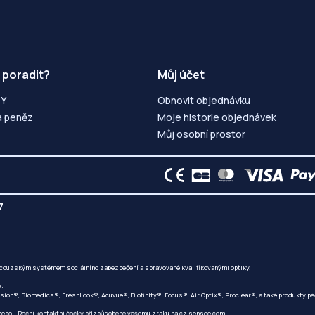
 poradit?
Můj účet
ZY
Obnovit objednávku
a peněz
Moje historie objednávek
Můj osobní prostor
7
ncouzským systémem sociálního zabezpečení a spravované kvalifikovanými optiky.
y:
ision®, Biomedics®, FreshLook®, Acuvue®, Biofinity®, Focus®, Air Optix®, Proclear®, a také produkty
 nebo... Roční kontaktní čočky přizpůsobené vašemu zraku na
cz.sensee.com
.