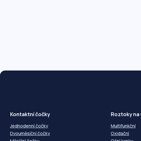
Kontaktní čočky
Roztoky na
Jednodenní čočky
Multifunkční
Dvouměsíční čočky
Oxidační
Měsíční čočky
Oční kapky