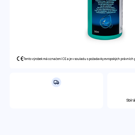
Tento výrobek má označení CE a je v souladu s požadavky evropských právních 
Sbír