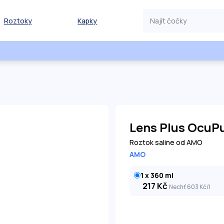
Roztoky
Kapky
Lens Plus OcuP
Roztok saline od AMO
AMO
1 x 360 ml
217
Kč
Nechť 603
Kč
/l