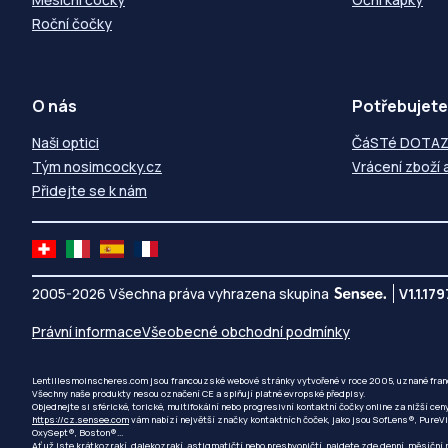
Roční čočky
O nás
Potřebujete
Naši optici
ČáSTé DOTA
Tým nosimcocky.cz
Vrácení zboží 
Přidejte se k nám
2005-2026 Všechna práva vyhrazena skupina
V1.1.179
Právní informace
Všeobecné obchodní podmínky
Lentillesmoinscheres.com jsou francouzské webové stránky vytvořené v roce 2005, uznané fra
Všechny naše produkty nesou označení CE a splňují platné evropské předpisy.
Objednejte si sférické, torické, multifokální nebo progresivní kontaktní čočky online za nižší cen
https://cz.sensee.com
vám nabízí největší značky kontaktních čoček, jako jsou SofLens®, PureV
OxySept®, Boston®...
Ať už jste krátkozrakí, dalekozrakí, astigmatičtí nebo presbyopičtí, najdete zde denní, měsíční