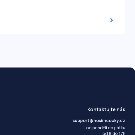
Kontaktujte nás
support@nosimcocky.cz
od pondělí do pátku
od 9 do 17h