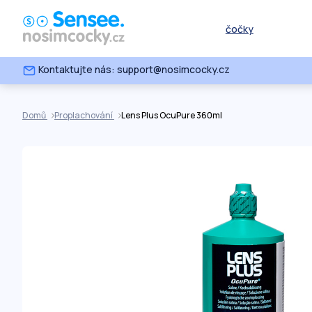
čočky
Kontaktujte nás: support@nosimcocky.cz
Domů
Proplachování
Lens Plus OcuPure 360ml