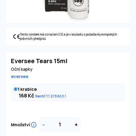
Tento výrobek má označení CE a je v souladu s požadavky evropských
právních předpisů
Eversee Tears 15ml
Oční kapky
eversee
1 krabice
168
Kč
Nechť 11 219
Kč
/l
-
+
Množství