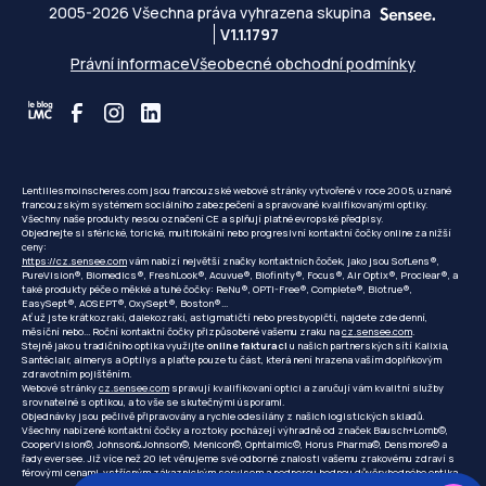
2005-2026 Všechna práva vyhrazena skupina
V1.1.1797
Právní informace
Všeobecné obchodní podmínky
Lentillesmoinscheres.com jsou francouzské webové stránky vytvořené v roce 2005, uznané
francouzským systémem sociálního zabezpečení a spravované kvalifikovanými optiky.
Všechny naše produkty nesou označení CE a splňují platné evropské předpisy.
Objednejte si sférické, torické, multifokální nebo progresivní kontaktní čočky online za nižší
ceny:
https://cz.sensee.com
vám nabízí největší značky kontaktních čoček, jako jsou SofLens®,
PureVision®, Biomedics®, FreshLook®, Acuvue®, Biofinity®, Focus®, Air Optix®, Proclear®, a
také produkty péče o měkké a tuhé čočky: ReNu®, OPTI-Free®, Complete®, Biotrue®,
EasySept®, AOSEPT®, OxySept®, Boston®...
Ať už jste krátkozrakí, dalekozrakí, astigmatičtí nebo presbyopičtí, najdete zde denní,
měsíční nebo... Roční kontaktní čočky přizpůsobené vašemu zraku na
cz.sensee.com
.
Stejně jako u tradičního optika využijte
online fakturaci
u našich partnerských sítí Kalixia,
Santéclair, almerys a Optilys a plaťte pouze tu část, která není hrazena vaším doplňkovým
zdravotním pojištěním.
Webové stránky
cz.sensee.com
spravují kvalifikovaní optici a zaručují vám kvalitní služby
srovnatelné s optikou, a to vše se skutečnými úsporami.
Objednávky jsou pečlivě připravovány a rychle odesílány z našich logistických skladů.
Všechny nabízené kontaktní čočky a roztoky pocházejí výhradně od značek Bausch+Lomb©,
CooperVision©, Johnson&Johnson©, Menicon©, Ophtalmic©, Horus Pharma©, Densmore© a
řady eversee. Již více než 20 let věnujeme své odborné znalosti vašemu zrakovému zdraví s
férovými cenami, vstřícným zákaznickým servisem a podporou hodnou důvěryhodného optika.