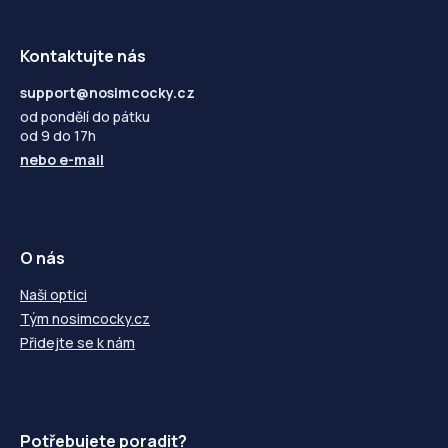
Kontaktujte nás
support@nosimcocky.cz
od pondělí do pátku
od 9 do 17h
nebo
e-mail
O nás
Naši optici
Tým nosimcocky.cz
Přidejte se k nám
Potřebujete poradit?