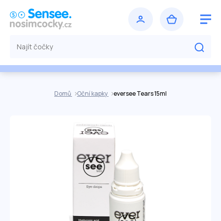
Domů
Oční kapky
eversee Tears 15ml