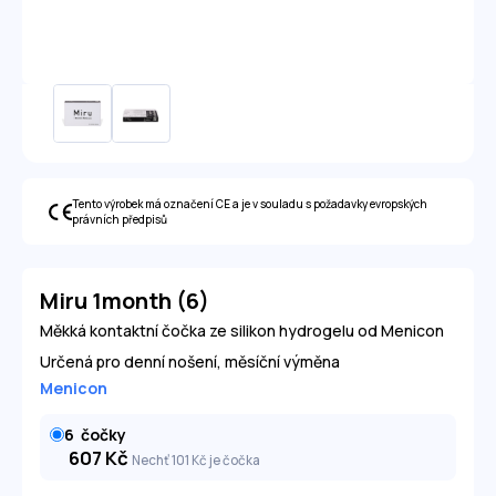
Tento výrobek má označení CE a je v souladu s požadavky evropských
právních předpisů
Miru 1month (6)
Měkká kontaktní čočka ze silikon hydrogelu od Menicon
Určená pro denní nošení, měsíční výměna
Menicon
6
čočky
607
Kč
Nechť 101
Kč
je čočka