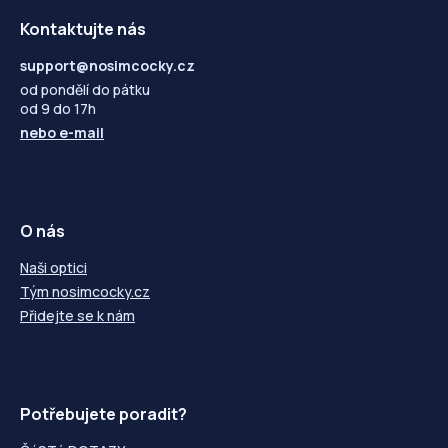
Kontaktujte nás
support@nosimcocky.cz
od pondělí do pátku
od 9 do 17h
nebo
e-mail
O nás
Naši optici
Tým nosimcocky.cz
Přidejte se k nám
Potřebujete poradit?