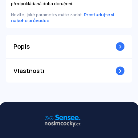
+2,00
+2,00
předpokládaná doba doručení.
-2,25
-2,25
Nevíte, jaké parametry máte zadat.
Prostudujte si
+2,25
+2,25
našeho průvodce
-2,50
-2,50
+2,50
+2,50
-2,75
-2,75
+2,75
+2,75
-3,00
-3,00
Popis
+3,00
+3,00
-3,25
-3,25
+3,25
+3,25
-3,50
-3,50
Vlastnosti
+3,50
+3,50
-3,75
-3,75
+3,75
+3,75
-4,00
-4,00
+4,00
+4,00
-4,25
-4,25
+4,25
+4,25
-4,50
-4,50
+4,50
+4,50
-4,75
-4,75
+4,75
+4,75
-5,00
-5,00