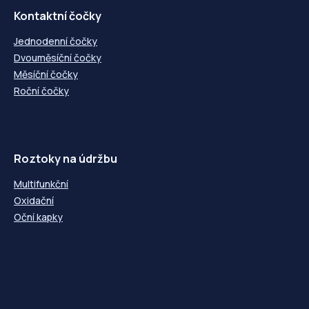
+5,00
+5,00
Kontaktní čočky
-5,25
-5,25
+5,25
+5,25
Jednodenní čočky
-5,50
-5,50
Dvouměsíční čočky
+5,50
+5,50
Měsíční čočky
-5,75
-5,75
Roční čočky
+5,75
+5,75
-6,00
-6,00
+6,00
+6,00
-6,50
---
-6,50
---
-7,00
---
-7,00
---
-7,50
---
-7,50
---
Roztoky na údržbu
-8,00
---
-8,00
---
-8,50
---
-8,50
---
Multifunkční
-9,00
---
-9,00
---
Oxidační
-9,50
---
-9,50
---
Oční kapky
-10,00
---
-10,00
---
-10,50
---
-10,50
---
-11,00
---
-11,00
---
-11,50
---
-11,50
---
-12,00
---
-12,00
---
-12,50
---
-12,50
---
-13,00
---
-13,00
---