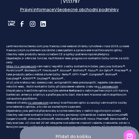
V1.1.1797
Právní informace
Všeobecné obchodní podmínky
Lentillesmoinscheres.com jsou francouzské webové stránky vytvořené v roce 2005, uznané
francouzským systémem sociálního zabezpečení a spravované kvalifikovanými optiky.
Všechny naše produkty nesou označení CE a splňují platné evropské předpisy.
Objednejte si sférické, torické, multifokální nebo progresivní kontaktní čočky online za nižší
ceny:
https://cz.sensee.com
vám nabízí největší značky kontaktních čoček, jako jsou SofLens®,
PureVision®, Biomedics®, FreshLook®, Acuvue®, Biofinity®, Focus®, Air Optix®, Proclear®, a
také produkty péče o měkké a tuhé čočky: ReNu®, OPTI-Free®, Complete®, Biotrue®,
EasySept®, AOSEPT®, OxySept®, Boston®...
Ať už jste krátkozrakí, dalekozrakí, astigmatičtí nebo presbyopičtí, najdete zde denní,
měsíční nebo... Roční kontaktní čočky přizpůsobené vašemu zraku na
cz.sensee.com
.
Stejně jako u tradičního optika využijte
online fakturaci
u našich partnerských sítí Kalixia,
Santéclair, almerys a Optilys a plaťte pouze tu část, která není hrazena vaším doplňkovým
zdravotním pojištěním.
Webové stránky
cz.sensee.com
spravují kvalifikovaní optici a zaručují vám kvalitní služby
srovnatelné s optikou, a to vše se skutečnými úsporami.
Objednávky jsou pečlivě připravovány a rychle odesílány z našich logistických skladů.
Všechny nabízené kontaktní čočky a roztoky pocházejí výhradně od značek Bausch+Lomb©,
CooperVision©, Johnson&Johnson©, Menicon©, Ophtalmic©, Horus Pharma©, Densmore© a
řady eversee. Již více než 20 let věnujeme své odborné znalosti vašemu zrakovému zdraví s
férovými cenami, vstřícným zákaznickým servisem a podporou hodnou důvěryhodného optika.
Přidat do košíku