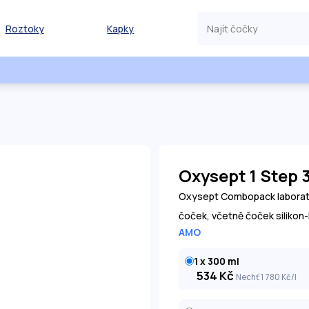
Roztoky
Kapky
Oxysept 1 Step 
Oxysept Combopack laborato
čoček, včetně čoček siliko
AMO
1 x 300 ml
534
Kč
Nechť 1 780
Kč
/l