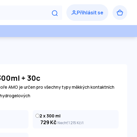
300ml + 30c
ře AMO je určen pro všechny typy měkkých kontaktních
n-hydrogelových
2 x 300 ml
729
Kč
Nechť 1 215
Kč
/l