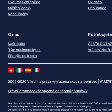
Dvouměsíční čočky
Oxidační
Měsíční čočky
Oční kapky
Roční čočky
O nás
Potřebujete
Naši optici
ČáSTé DOTA
Tým nosimcocky.cz
Vrácení zboží 
Přidejte se k nám
2005-2026 Všechna práva vyhrazena skupina
V1.1.179
Právní informace
Všeobecné obchodní podmínky
Lentillesmoinscheres.com jsou francouzské webové stránky vytvořené v roce 2005, uznané fra
Všechny naše produkty nesou označení CE a splňují platné evropské předpisy.
Objednejte si sférické, torické, multifokální nebo progresivní kontaktní čočky online za nižší cen