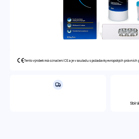
Tento výrobek má označení CE a je v souladu s požadavky evropských právních 
Sbír