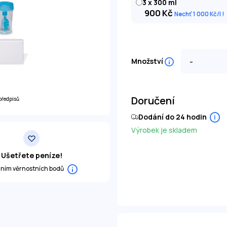
3 x 300 ml
900
Kč
Nechť 1 000
Kč
/l
-
Množství
Doručení
předpisů
Dodání do 24 hodin
i
Výrobek je skladem
Ušetřete peníze!
áním věrnostních bodů