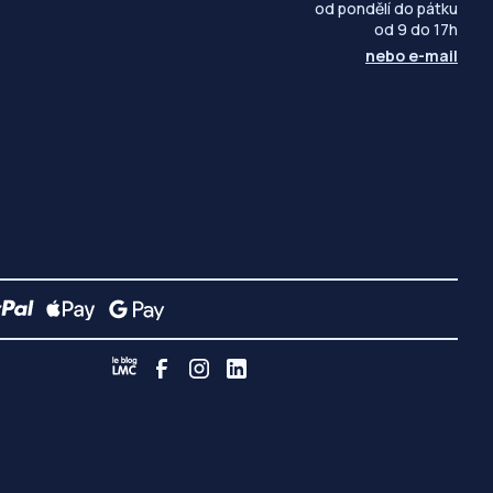
od pondělí do pátku
od 9 do 17h
nebo
e-mail