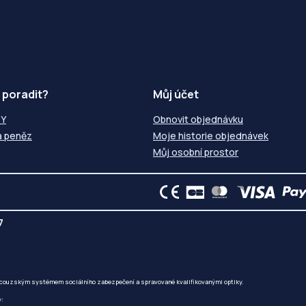
 poradit?
Můj účet
ZY
Obnovit objednávku
a peněz
Moje historie objednávek
Můj osobní prostor
7
ncouzským systémem sociálního zabezpečení a spravované kvalifikovanými optiky.
y: