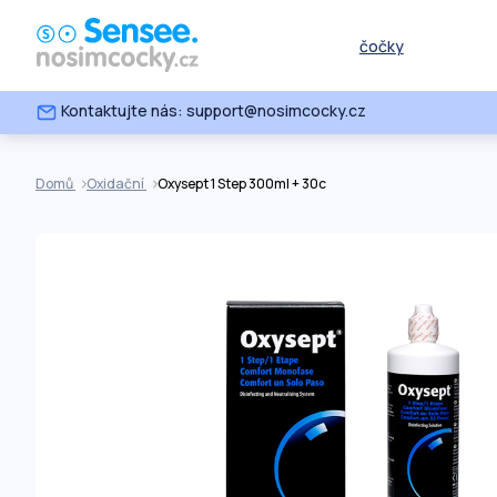
čočky
Kontaktujte nás: support@nosimcocky.cz
Domů
Oxidační
Oxysept 1 Step 300ml + 30c