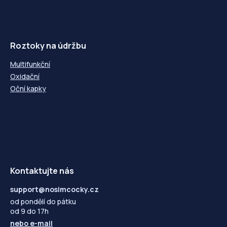
Roztoky na údržbu
Multifunkční
Oxidační
Oční kapky
Kontaktujte nás
support@nosimcocky.cz
od pondělí do pátku
od 9 do 17h
nebo
e-mail