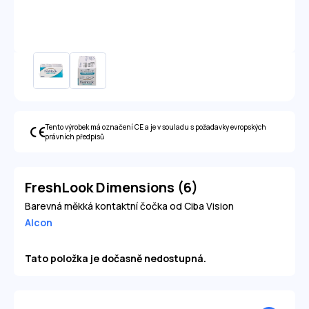
Tento výrobek má označení CE a je v souladu s požadavky evropských
právních předpisů
FreshLook Dimensions (6)
Barevná měkká kontaktní čočka od Ciba Vision
Alcon
Tato položka je dočasně nedostupná.