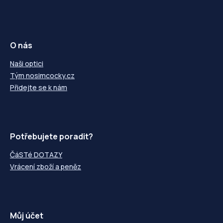
O nás
Naši optici
Tým nosimcocky.cz
Přidejte se k nám
Potřebujete poradit?
ČáSTé DOTAZY
Vrácení zboží a peněz
Můj účet