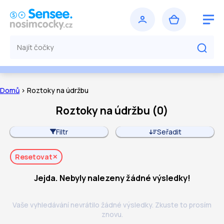
Domů
> Roztoky na údržbu
Roztoky na údržbu
(
0
)
Filtr
Seřadit
Resetovat
Jejda. Nebyly nalezeny žádné výsledky!
Vaše vyhledávání nevrátilo žádné výsledky. Zkuste to prosím
znovu.