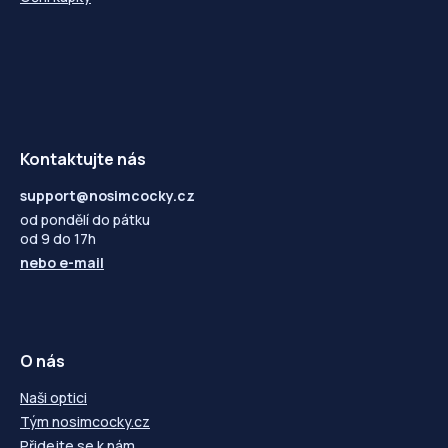
Kontaktujte nás
support@nosimcocky.cz
od pondělí do pátku
od 9 do 17h
nebo
e-mail
O nás
Naši optici
Tým nosimcocky.cz
Přidejte se k nám