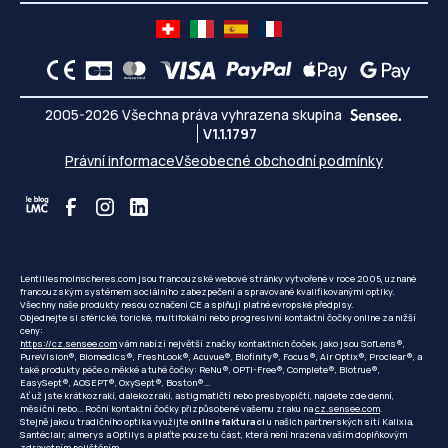
2005-2026 Všechna práva vyhrazena skupina
V1.1.1797
Právní informace
Všeobecné obchodní podmínky
Lentillesmoinscheres.com jsou francouzské webové stránky vytvořené v roce 2005, uznané
francouzským systémem sociálního zabezpečení a spravované kvalifikovanými optiky.
Všechny naše produkty nesou označení CE a splňují platné evropské předpisy.
Objednejte si sférické, torické, multifokální nebo progresivní kontaktní čočky online za nižší
ceny:
https://cz.sensee.com
vám nabízí největší značky kontaktních čoček, jako jsou SofLens®,
PureVision®, Biomedics®, FreshLook®, Acuvue®, Biofinity®, Focus®, Air Optix®, Proclear®, a
také produkty péče o měkké a tuhé čočky: ReNu®, OPTI-Free®, Complete®, Biotrue®,
EasySept®, AOSEPT®, OxySept®, Boston®...
Ať už jste krátkozrakí, dalekozrakí, astigmatičtí nebo presbyopičtí, najdete zde denní,
měsíční nebo... Roční kontaktní čočky přizpůsobené vašemu zraku na
cz.sensee.com
.
Stejně jako u tradičního optika využijte
online fakturaci
u našich partnerských sítí Kalixia,
Santéclair, almerys a Optilys a plaťte pouze tu část, která není hrazena vaším doplňkovým
zdravotním pojištěním.