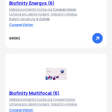
Biofinity Energys (6)
Měkká kontaktní čočka od
Coopervision
Určená pro denní nošení, měsíční výměna
Balení obsahuje
6 čoček
CooperVision
680Kč
Biofinity Multifocal (6)
Měkká kontaktní čočka od CooperVision
Určená pro denní nošení, měsíční výměna
CooperVision