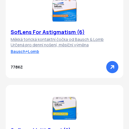
SofLens For Astigmatism (6)
Měkká torická kontaktní čočka od Bausch & Lomb
Určená pro denní nošení, měsíční výměna
Bausch+Lomb
778Kč