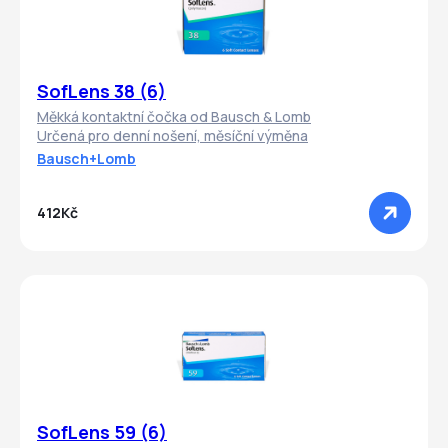
SofLens 38 (6)
Měkká kontaktní čočka od Bausch & Lomb
Určená pro denní nošení, měsíční výměna
Bausch+Lomb
412Kč
SofLens 59 (6)