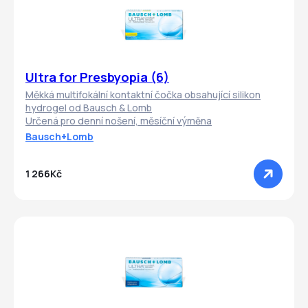
Ultra for Presbyopia (6)
Měkká multifokální kontaktní čočka obsahující silikon
hydrogel od Bausch & Lomb
Určená pro denní nošení, měsíční výměna
Bausch+Lomb
1 266Kč