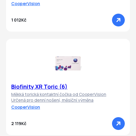
CooperVision
1 012Kč
Biofinity XR Toric (6)
Měkká torická kontaktní čočka od CooperVision
Určená pro denní nošení, měsíční výměna
CooperVision
2 119Kč