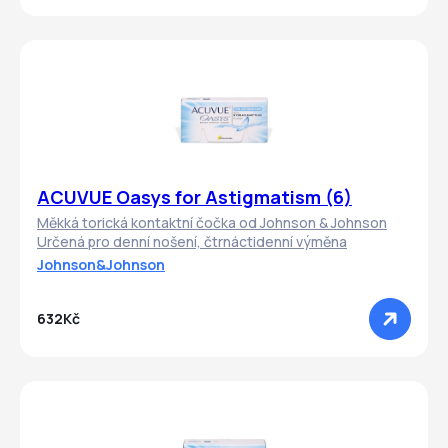
ACUVUE Oasys for Astigmatism (6)
Měkká torická kontaktní čočka od Johnson & Johnson
Určená pro denní nošení, čtrnáctidenní výměna
Johnson&Johnson
632Kč