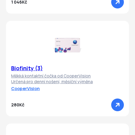
1 046Kč
Biofinity (3)
Měkká kontaktní čočka od CooperVision
Určená pro denní nošení, měsíční výměna
CooperVision
280Kč